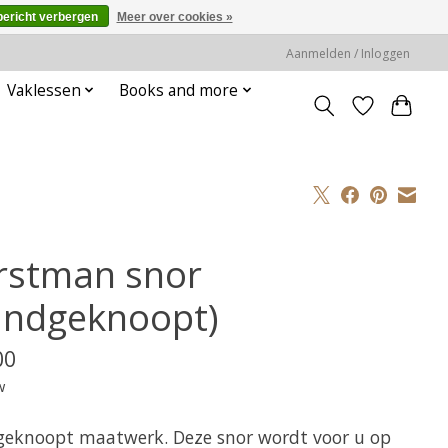
bericht verbergen
Meer over cookies »
Aanmelden / Inloggen
Vaklessen
Books and more
rstman snor
andgeknoopt)
00
w
eknoopt maatwerk. Deze snor wordt voor u op