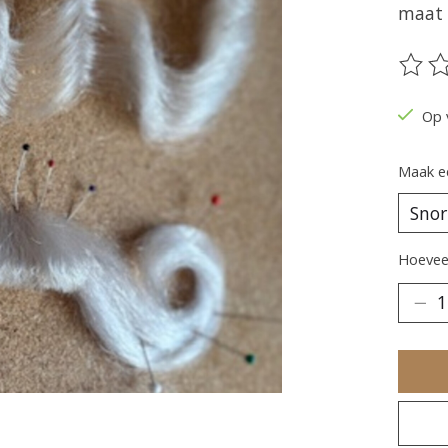
maat 
De be
Op 
Maak e
Hoeveel