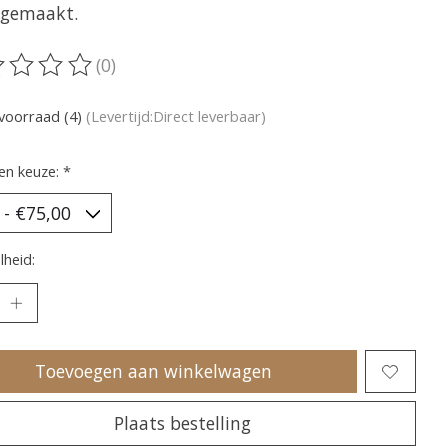
gemaakt.
(0)
oordeling van dit product is
0
van de 5
voorraad (4)
(Levertijd:Direct leverbaar)
en keuze:
*
heid:
Toevoegen aan winkelwagen
Plaats bestelling