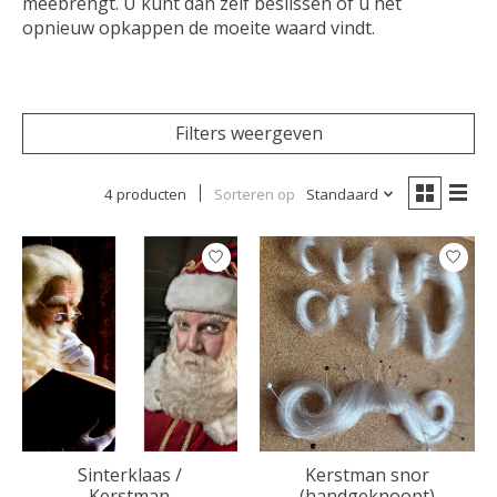
meebrengt. U kunt dan zelf beslissen of u het
opnieuw opkappen de moeite waard vindt.
Filters weergeven
4 producten
Sorteren op
Standaard
Sinterklaas /
Kerstman snor
Kerstman
(handgeknoopt)