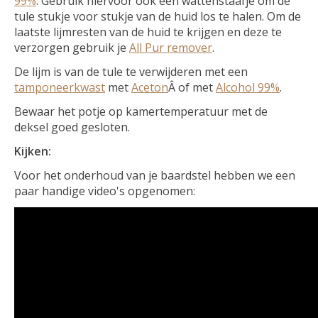
99%
. Gebruik hiervoor ook een wattenstaafje om de
tule stukje voor stukje van de huid los te halen. Om de
laatste lijmresten van de huid te krijgen en deze te
verzorgen gebruik je
All Pur remover
.
De lijm is van de tule te verwijderen met een
tamponeerkwast
met
Aceton
Â of met
Alcohol 99%
.
Bewaar het potje op kamertemperatuur met de
deksel goed gesloten.
Kijken:
Voor het onderhoud van je baardstel hebben we een
paar handige video's opgenomen: