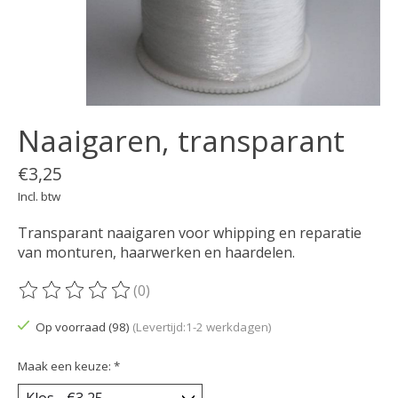
Naaigaren, transparant
€3,25
Incl. btw
Transparant naaigaren voor whipping en reparatie
van monturen, haarwerken en haardelen.
(0)
De beoordeling van dit product is
0
van de 5
Op voorraad (98)
(Levertijd:1-2 werkdagen)
Maak een keuze:
*