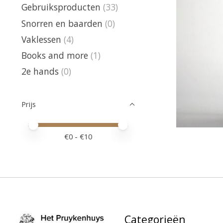
Gebruiksproducten
(33)
Snorren en baarden
(0)
Vaklessen
(4)
Books and more
(1)
2e hands
(0)
Prijs
Minimale prijswaarde
Price maximum value
€
0
- €
10
Categorieën