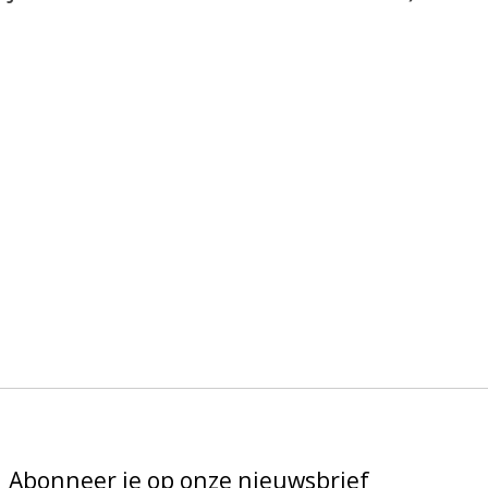
product is
0
van de 5
Abonneer je op onze nieuwsbrief