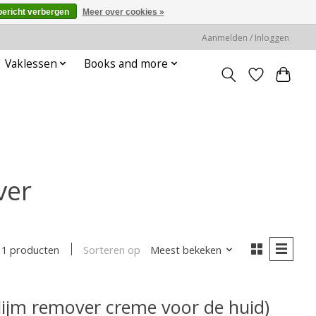
bericht verbergen
Meer over cookies »
Aanmelden / Inloggen
Vaklessen
Books and more
ver
Sorteren op
Meest bekeken
1 producten
(lijm remover creme voor de huid)