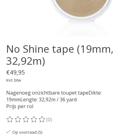
No Shine tape (19mm,
32,92m)
€49,95
Incl. btw
Nagenoeg onzichtbare toupet tapeDikte:
19mmLengte: 32,92m / 36 yard
Prijs per rol
(0)
De beoordeling van dit product is
0
van de 5
Op voorraad (5)