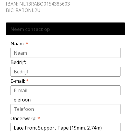
IBAN: NL13RABO0154385603
BIC: RABONL2U
Neem contact op
Naam:
*
Bedrijf:
E-mail:
*
Telefoon:
Onderwerp:
*