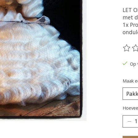
LET OP
met de
1x Pr
ondul
De be
Op 
Maak e
Hoeveel