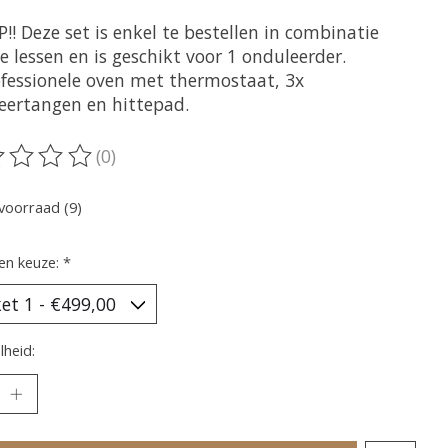
!! Deze set is enkel te bestellen in combinatie
 lessen en is geschikt voor 1 onduleerder.
ofessionele oven met thermostaat, 3x
eertangen en hittepad.
(0)
oordeling van dit product is
0
van de 5
voorraad (9)
en keuze:
*
heid: