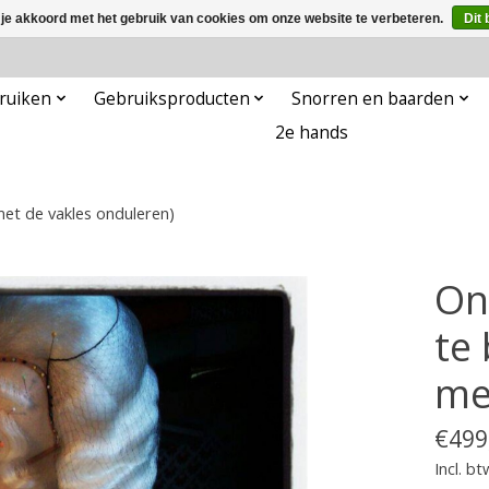
 je akkoord met het gebruik van cookies om onze website te verbeteren.
Dit 
ruiken
Gebruiksproducten
Snorren en baarden
2e hands
met de vakles onduleren)
On
te
me
€499
Incl. bt